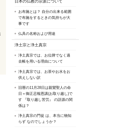
日本の仏教の宗派について
お布施とは？ 自分の出来る範囲
で布施をするときの気持ちが大
事です
施
仏具の名称および用途
浄土宗と浄土真宗
浄土真宗では、お位牌でなく過
去帳を用いる理由について
浄土真宗では、お茶やお水をお
供えしない訳
旧暦の11月28日は親鸞聖人の命
日＝御正忌報恩講(お取り越し)で
す 『取り越し苦労』 の語源の関
係は？
浄土真宗の門徒 は、本当に物知
らず なのでしょうか？