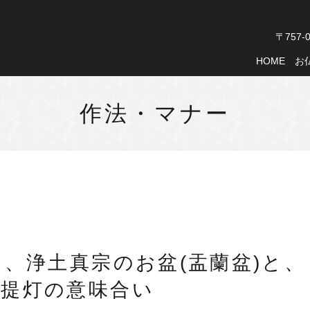
〒757
HOME
お
作法・マナー
、浄土真宗のお盆(盂蘭盆)と、
盆提灯の意味合い