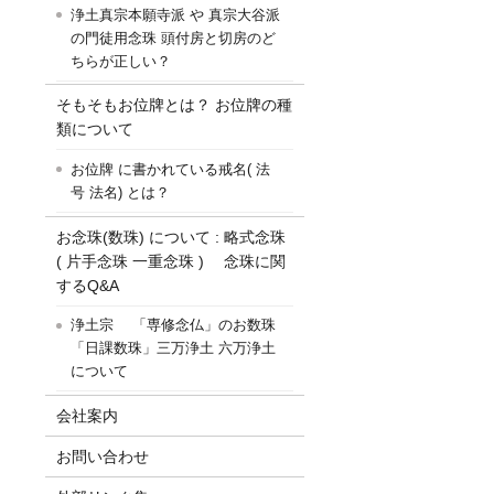
浄土真宗本願寺派 や 真宗大谷派
の門徒用念珠 頭付房と切房のど
ちらが正しい？
そもそもお位牌とは？ お位牌の種
類について
お位牌 に書かれている戒名( 法
号 法名) とは？
お念珠(数珠) について : 略式念珠
( 片手念珠 一重念珠 ) 念珠に関
するQ&A
浄土宗 「専修念仏」のお数珠
「日課数珠」三万浄土 六万浄土
について
会社案内
お問い合わせ