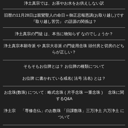
浄土真宗では、お茶やお水をお供えしない訳
旧暦の11月28日は親鸞聖人の命日＝御正忌報恩講(お取り越し)です
『取り越し苦労』 の語源の関係は？
浄土真宗の門徒 は、本当に物知らず なのでしょうか？
浄土真宗本願寺派 や 真宗大谷派 の門徒用念珠 頭付房と切房のどち
らが正しい？
そもそもお位牌とは？ お位牌の種類について
お位牌 に書かれている戒名( 法号 法名) とは？
お念珠(数珠) について : 略式念珠 ( 片手念珠 一重念珠 ) 念珠に関
するQ&A
浄土宗 「専修念仏」のお数珠 「日課数珠」三万浄土 六万浄土 に
ついて