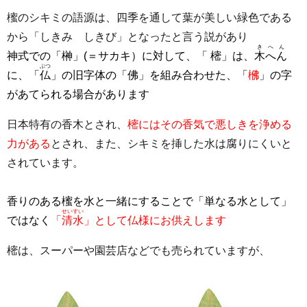
櫁のシキミの語源は、四季を通して葉が美しい緑色である
から「しきみ しきび」となったと言う説があり
きへん
神式での「榊」(＝サカキ）に対して、「 樒」は、
木へん
ぶつ
に、「
仏
」の旧字体の「佛」を組み合わせた、「
梻
」の字
があてられる場合があります
日本特有の香木とされ、
樒にはその香気で悪しきを浄める
力がある
とされ、また、シキミを挿した水は腐りにくいと
されています。
香りのある櫁を水と一緒にすることで「単なる水として」
せいすい
ではなく
「
清水
」として仏様にお供えします
樒は、スーパーや園芸店などでも売られていますが、