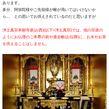
あります。
多分、阿弥陀様やご先祖様が喉が渇いてはいけないか
ら… との思いでお供えされているのだと思いますが
浄土真宗本願寺派(お西)(以下=浄土真宗)では、他の宗派の
ようにお仏壇のご本尊の前や過去帳(お位牌)に、お水やお茶
を供えることはしません。