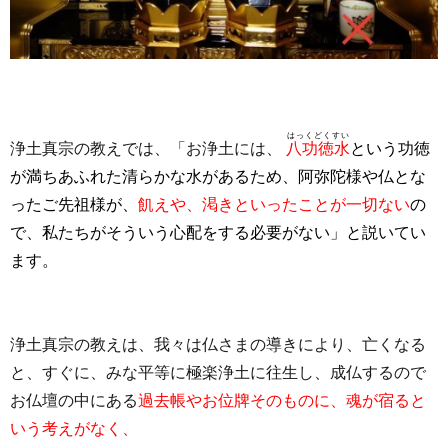
はっくどくすい
浄土真宗の教えでは、「お浄土には、
八功徳水
という功徳
が満ちあふれた清らかな水が
あるため、阿弥陀様や仏とな
ったご先祖様が、
飢えや、渇きといったことが一切ない
の
で、私たちがそういう心配をする必要がない」と説いてい
ます。
浄土真宗の教えは、我々は仏さまの導きにより、亡くなる
と、すぐに、みな平等に極楽浄土に往生し、成仏するので
お仏壇の中にある
過去帳やお位牌そのものに、魂が宿ると
いう考えがなく、