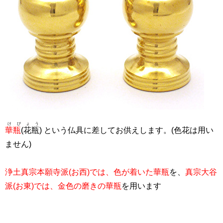
けびょう
華瓶
(花瓶)
という仏具に差してお供えします。(色花は用い
ません)
浄土真宗本願寺派(お西)では、色が着いた華瓶
を、
真宗大谷
派(お東)では、金色の磨きの華瓶
を用います