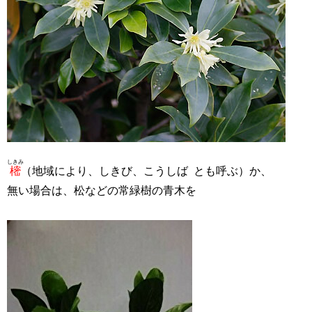
しきみ
樒
（地域により、しきび、こうしば とも呼ぶ）か、
無い場合は、松などの常緑樹の青木を