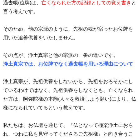
過去帳(位牌)は、
亡くなられた方の
記録としての覚え書き
と
言う考えです。
そのため、他の宗派のように、先祖の魂が宿った
お位牌
を
用いた追善供養をいたしません。
その点が、浄土真宗と他の宗派の一番の違いです。
浄土真宗では、お位牌でなく過去帳を用いる理由について
浄土真宗が、先祖供養をしないから、先祖をおろそかにし
ているわけではなく、先祖供養をしなくとも、亡くなられ
た方は、阿弥陀様の本願(
人々を救済しよう願い)により、仏
様になられていてるという教えです。
私たちは、お仏壇を通じて、『仏となって極楽浄土におら
れ、つねに私を見守ってくださるご先祖様』と向き合うこ