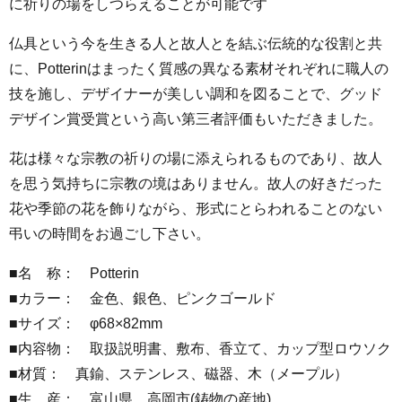
に祈りの場をしつらえることが可能です
仏具という今を生きる人と故人とを結ぶ伝統的な役割と共
に、Potterinはまったく質感の異なる素材それぞれに職人の
技を施し、デザイナーが美しい調和を図ることで、グッド
デザイン賞受賞という高い第三者評価もいただきました。
花は様々な宗教の祈りの場に添えられるものであり、故人
を思う気持ちに宗教の境はありません。故人の好きだった
花や季節の花を飾りながら、形式にとらわれることのない
弔いの時間をお過ごし下さい。
■名 称： Potterin
■カラー： 金色、銀色、ピンクゴールド
■サイズ： φ68×82mm
■内容物： 取扱説明書、敷布、香立て、カップ型ロウソク
■材質： 真鍮、ステンレス、磁器、木（メープル）
■生 産： 富山県 高岡市(鋳物の産地)