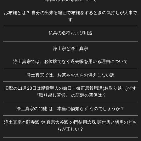
お布施とは？ 自分の出来る範囲で布施をするときの気持ちが大事で
す
仏具の名称および用途
浄土宗と浄土真宗
浄土真宗では、お位牌でなく過去帳を用いる理由について
浄土真宗では、お茶やお水をお供えしない訳
旧暦の11月28日は親鸞聖人の命日＝御正忌報恩講(お取り越し)です
『取り越し苦労』 の語源の関係は？
浄土真宗の門徒 は、本当に物知らず なのでしょうか？
浄土真宗本願寺派 や 真宗大谷派 の門徒用念珠 頭付房と切房のどち
らが正しい？