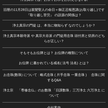
旧暦の11月28日は親鸞聖人の命日＝御正忌報恩講(お取り越し)です
『取り越し苦労』 の語源の関係は？
浄土真宗の門徒 は、本当に物知らず なのでしょうか？
浄土真宗本願寺派 や 真宗大谷派 の門徒用念珠 頭付房と切房のどち
らが正しい？
そもそもお位牌とは？ お位牌の種類について
お位牌 に書かれている戒名( 法号 法名) とは？
お念珠(数珠) について : 略式念珠 ( 片手念珠 一重念珠 ) 念珠に関
するQ&A
浄土宗 「専修念仏」のお数珠 「日課数珠」三万浄土 六万浄土 に
ついて
会社案内