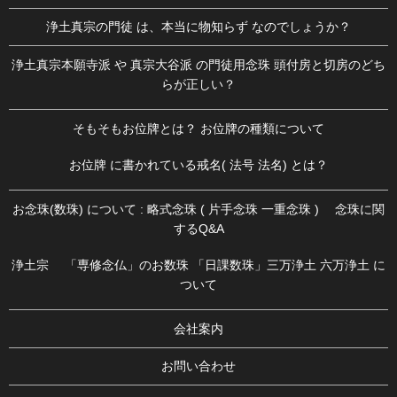
浄土真宗の門徒 は、本当に物知らず なのでしょうか？
浄土真宗本願寺派 や 真宗大谷派 の門徒用念珠 頭付房と切房のどち
らが正しい？
そもそもお位牌とは？ お位牌の種類について
お位牌 に書かれている戒名( 法号 法名) とは？
お念珠(数珠) について : 略式念珠 ( 片手念珠 一重念珠 ) 念珠に関
するQ&A
浄土宗 「専修念仏」のお数珠 「日課数珠」三万浄土 六万浄土 に
ついて
会社案内
お問い合わせ