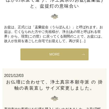
ほかの宗派で違う、浄土真宗のお盆(盂蘭盆)
と、盆提灯の意味合い
お盆は、正式には「盂蘭盆会（うらぼんえ）」と呼ばれます。お
盆は、亡くなられた方やご先祖様が、浄土(あの世と呼ばれる世
界）から、現世(この世）に戻ってくる期間のことで、お盆には、
故人が生前を過ごした自宅でお迎えして、再び戻 […]
MORE
2021/12/03
お仏壇に合わせて、浄土真宗本願寺派 の 掛
軸の表装直し サイズ変更しました。
美祢市のお客様にお仏壇を購入していただきました。３尺(戸幅