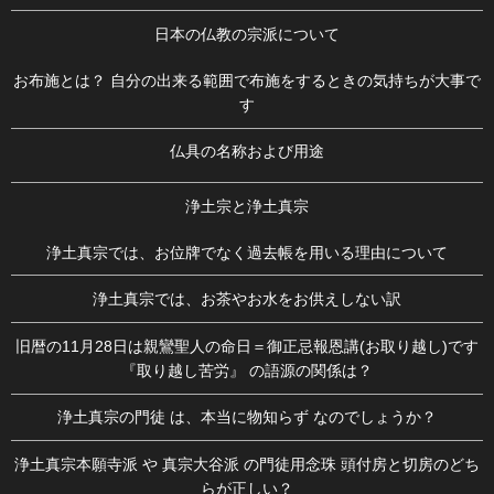
日本の仏教の宗派について
お布施とは？ 自分の出来る範囲で布施をするときの気持ちが大事で
す
仏具の名称および用途
浄土宗と浄土真宗
浄土真宗では、お位牌でなく過去帳を用いる理由について
浄土真宗では、お茶やお水をお供えしない訳
旧暦の11月28日は親鸞聖人の命日＝御正忌報恩講(お取り越し)です
『取り越し苦労』 の語源の関係は？
浄土真宗の門徒 は、本当に物知らず なのでしょうか？
浄土真宗本願寺派 や 真宗大谷派 の門徒用念珠 頭付房と切房のどち
らが正しい？