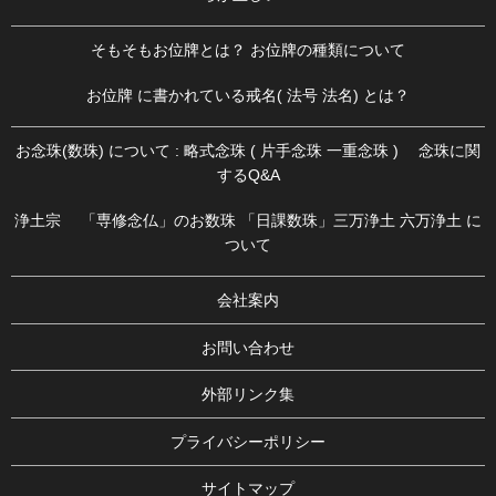
そもそもお位牌とは？ お位牌の種類について
お位牌 に書かれている戒名( 法号 法名) とは？
お念珠(数珠) について : 略式念珠 ( 片手念珠 一重念珠 ) 念珠に関
するQ&A
浄土宗 「専修念仏」のお数珠 「日課数珠」三万浄土 六万浄土 に
ついて
会社案内
お問い合わせ
外部リンク集
プライバシーポリシー
サイトマップ